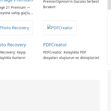
PremierOpinion'ın Gücünü Serbest
Bırakın!
age 21 Premium —
asyona sahip güçlü,
ı tam sistem
hoto Recovery
PDFCreator
 Recovery: Kayıp
PDFCreator: Kolaylıkla PDF
laylıkla Kurtarın
dosyaları oluşturun ve dönüştürün!