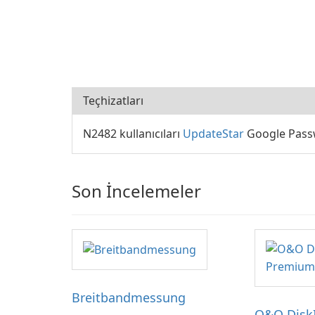
Teçhizatları
N2482 kullanıcıları
UpdateStar
Google Passw
Son İncelemeler
Breitbandmessung
O&O Disk