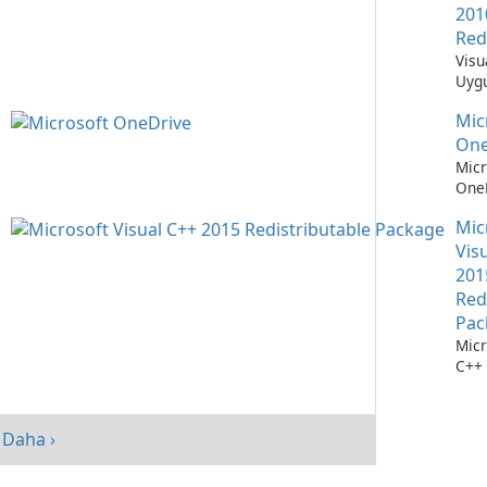
201
Red
Visu
Uygu
Çalı
Mic
Teme
One
Micr
OneD
Dos
Mic
Yöne
Kola
Vis
201
Red
Pac
Micr
C++ 
Dağı
Pake
perf
Daha ›
artır