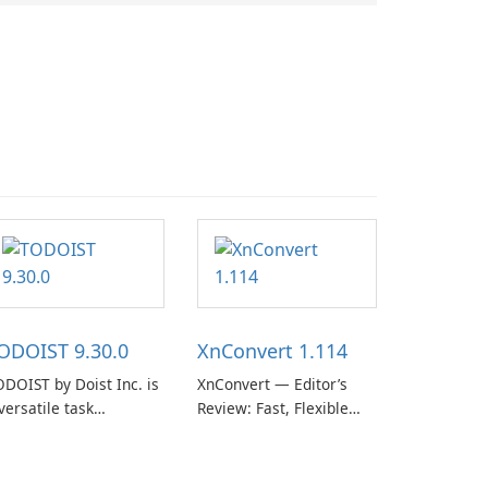
ODOIST 9.30.0
XnConvert 1.114
DOIST by Doist Inc. is
XnConvert — Editor’s
versatile task
Review: Fast, Flexible
anagement tool
Batch Image Converter
signed to help
for Windows, macOS and
dividuals and teams
Linux XnConvert is a