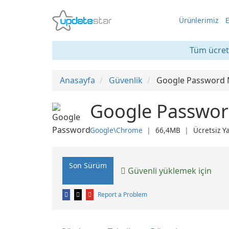
Ürünlerimiz
E
Tüm ücrets
Anasayfa
Güvenlik
Google Password
Google Passwo
Google\Chrome
❘
66,4MB
❘
Ücretsiz Y
Son Sürüm
Güvenli yüklemek için
Report a Problem