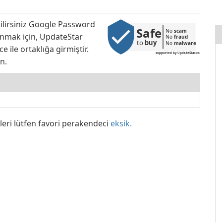
bilirsiniz Google Password
Safe
No 
scam
sunmak için, UpdateStar
No 
fraud
to 
buy
No 
malware
e ile ortaklığa girmiştir.
supported by UpdateStar.com
n.
leri lütfen favori perakendeci
eksik.