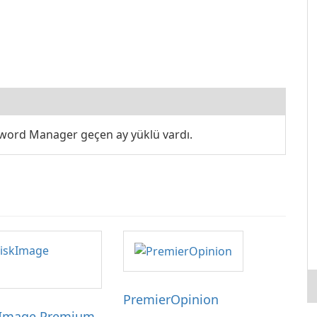
ord Manager geçen ay yüklü vardı.
PremierOpinion
Image Premium