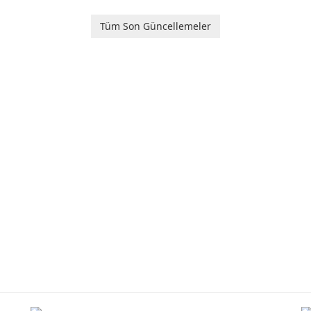
software designed to
or
help users capture,
in
Tüm Son Güncellemeler
rm
organize, and access
information across
multiple devices.
or
s
…