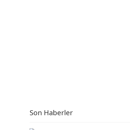
Thunderbird ESR
(Extended Support
Release) is the long-te
support channel of the
Thunderbird desktop
email client designed f
organizations and user
who need predictable 
Son Haberler