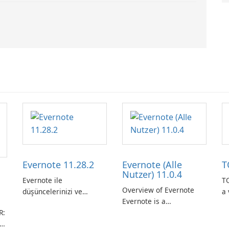
Evernote 11.28.2
Evernote (Alle
T
Nutzer) 11.0.4
Evernote ile
TO
Overview of Evernote
düşüncelerinizi ve
a 
Evernote is a
fikirlerinizi düzenleyin.
m
R:
comprehensive note-
de
taking and organization
in