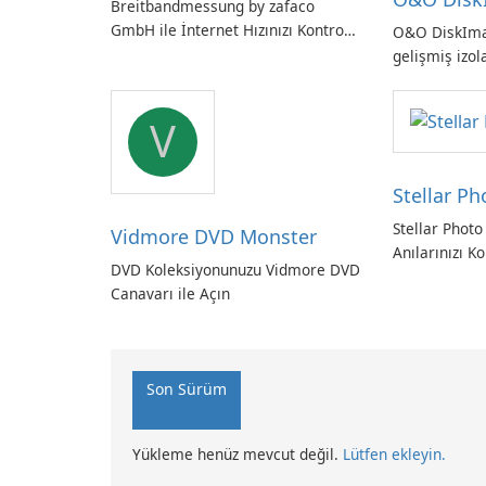
Breitbandmessung by zafaco
GmbH ile İnternet Hızınızı Kontrol
O&O DiskIm
Edin!
gelişmiş izol
Alman yapım
yedekleme
V
Stellar P
Stellar Photo
Vidmore DVD Monster
Anılarınızı Ko
DVD Koleksiyonunuzu Vidmore DVD
Canavarı ile Açın
Son Sürüm
Yükleme henüz mevcut değil.
Lütfen ekleyin.