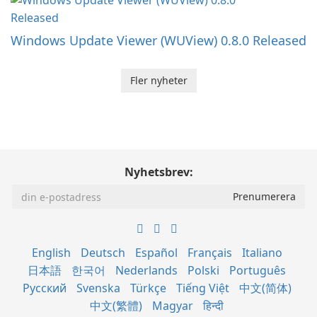
Windows Update Viewer (WUView) 0.8.0 Released
Fler nyheter
Nyhetsbrev:
English
Deutsch
Español
Français
Italiano
日本語
한국어
Nederlands
Polski
Português
Русский
Svenska
Türkçe
Tiếng Việt
中文(简体)
中文(繁體)
Magyar
हिन्दी