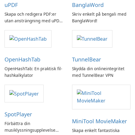
uPDF
BanglaWord
Skapa och redigera PDF:er
Skriv enkelt på bengali med
utan ansträngning med uPDF
BanglaWord!
by UPDF
OpenHashTab
TunnelBear
OpenHashTab: En praktisk fil-
Skydda din onlineintegritet
hashkalkylator
med TunnelBear VPN
SpotPlayer
MiniTool MovieMaker
Förbättra din
musiklyssningsupplevelse
Skapa enkelt fantastiska