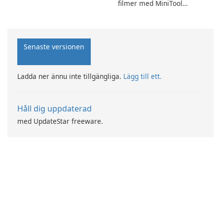
med SpotPlayer
filmer med MiniTool
MovieMaker.
Senaste versionen
Ladda ner ännu inte tillgängliga.
Lägg till ett.
Håll dig uppdaterad
med UpdateStar freeware.