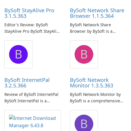
BySoft StayAlive Pro
BySoft Network Share
3.1.5.363
Browser 1.1.5.364
Editor's Review: BySoft
BySoft Network Share
StayAlive Pro BySoft StayAlive
Browser by BySoft is a
Pro is a reliable software
comprehensive software
application designed to
application that allows users
B
B
ensure the continuous and
to easily browse and manage
uninterrupted operation of
shared folders on their
your computer system.
network.
BySoft InternetPal
BySoft Network
3.2.5.366
Monitor 1.3.5.363
Review of BySoft InternetPal
BySoft Network Monitor by
BySoft InternetPal is a
BySoft is a comprehensive
comprehensive software
network monitoring software
application designed to
designed to help businesses
B
monitor your internet
effectively manage their
connection and provide real-
network infrastructure.