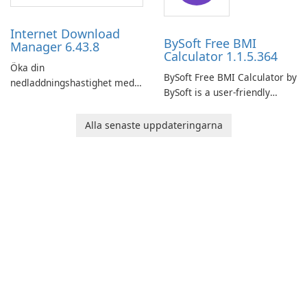
time insights into its
performance.
Internet Download
BySoft Free BMI
Manager 6.43.8
Calculator 1.1.5.364
Öka din
BySoft Free BMI Calculator by
nedladdningshastighet med
BySoft is a user-friendly
Internet Download Manager!
software application
designed to help you
Alla senaste uppdateringarna
calculate your Body Mass
Index quickly and accurately.