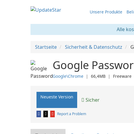
Unsere Produkte
Bel
Alle ko
Startseite
Sicherheit & Datenschutz
G
Google Passwo
Google\Chrome
❘
66,4MB
❘
Freeware
Neueste Version
Sicher
Report a Problem