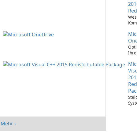
201
Red
Wes
Kom
Ausf
Mic
Visu
Anw
One
Opti
Ihre
Date
Mic
mit 
One
Vis
201
Red
Pac
Stei
Syst
mit 
Visu
Redi
Mehr ›
Pack