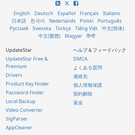
English
Deutsch
Español
Français
Italiano
日本語
한국어
Nederlands
Polski
Português
Русский
Svenska
Türkçe
Tiếng Việt
中文(简体)
中文(繁體)
Magyar
हिन्दी
UpdateStar
ヘルプ＆フィードバック
UpdateStar Free &
DMCA
Premium
よくある質問
Drivers
連絡先
Product Key Finder
個人情報保護
Password Finder
契約解除
Local Backup
返金
Video Converter
SigParser
AppCleaner