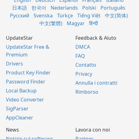
English
Deutsch
Español
Français
Italiano
日本語
한국어
Nederlands
Polski
Português
Русский
Svenska
Türkçe
Tiếng Việt
中文(简体)
中文(繁體)
Magyar
हिन्दी
UpdateStar
Feedback & Aiuto
UpdateStar Free &
DMCA
Premium
FAQ
Drivers
Contatto
Product Key Finder
Privacy
Password Finder
Annulla i contratti
Local Backup
Rimborso
Video Converter
SigParser
AppCleaner
News
Lavora con noi
Notizie sul software
Partner