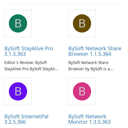
B
B
BySoft StayAlive Pro
BySoft Network Share
3.1.5.363
Browser 1.1.5.364
Editor's Review: BySoft
BySoft Network Share
StayAlive Pro BySoft StayAlive
Browser by BySoft is a
Pro is a reliable software
comprehensive software
application designed to
application that allows users
B
B
ensure the continuous and
to easily browse and manage
uninterrupted operation of
shared folders on their
your computer system.
network.
BySoft InternetPal
BySoft Network
3.2.5.366
Monitor 1.3.5.363