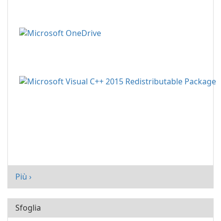
Più ›
Sfoglia