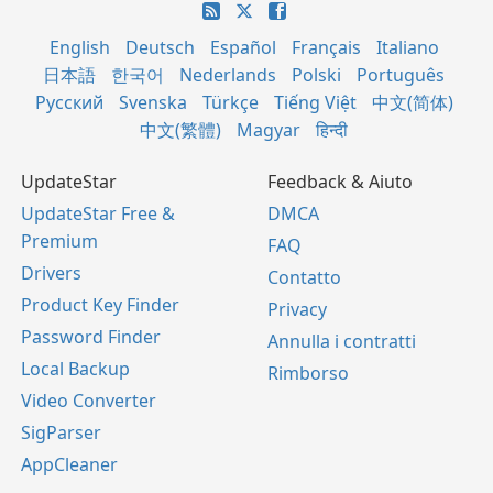
English
Deutsch
Español
Français
Italiano
日本語
한국어
Nederlands
Polski
Português
Русский
Svenska
Türkçe
Tiếng Việt
中文(简体)
中文(繁體)
Magyar
हिन्दी
UpdateStar
Feedback & Aiuto
UpdateStar Free &
DMCA
Premium
FAQ
Drivers
Contatto
Product Key Finder
Privacy
Password Finder
Annulla i contratti
Local Backup
Rimborso
Video Converter
SigParser
AppCleaner