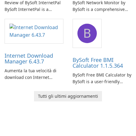
Review of BySoft InternetPal
BySoft Network Monitor by
BySoft InternetPal is a
BySoft is a comprehensive
comprehensive software
network monitoring software
application designed to
designed to help businesses
B
monitor your internet
effectively manage their
connection and provide real-
network infrastructure.
time insights into its
performance.
Internet Download
BySoft Free BMI
Manager 6.43.7
Calculator 1.1.5.364
Aumenta la tua velocità di
BySoft Free BMI Calculator by
download con Internet
BySoft is a user-friendly
Download Manager!
software application
designed to help you
Tutti gli ultimi aggiornamenti
calculate your Body Mass
Index quickly and accurately.